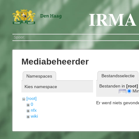
IRMA
Spoor:
Mediabeheerder
Bestandsselectie
Namespaces
Bestanden in
[root]
Kies namespace
Mi
[root]
Er werd niets gevond
0
nfx
wiki