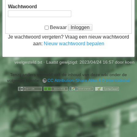
Wachtwoord
Inloggen
Bewaar
Je wachtwoord vergeten? Vraag een nieuw wachtwoord
aan:
Nieuw wachtwoord bepalen
veelgesteld.txt
· Laatst gewijzigd:
2023/04/24 16:57
door
koen
Tenzij anders vermeld valt de inhoud van deze wiki onder de
volgende licentie:
CC Attribution-Share Alike 4.0 International